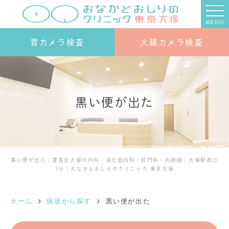
MENU
胃カメラ検査
大腸カメラ検査
黒い便が出た
黒い便が出た｜豊島区大塚の内科・消化器内科・肛門科・内視鏡｜大塚駅南口
1分｜おなかとおしりのクリニック 東京大塚
ホーム
病状から探す
黒い便が出た