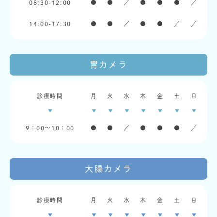
08:30-12:00
●
●
／
●
●
●
／
14:00-17:30
●
●
／
●
●
／
／
胃カメラ
診療時間
月
火
水
木
金
土
日
9：00〜10：00
●
●
／
●
●
●
／
大腸カメラ
診療時間
月
火
水
木
金
土
日