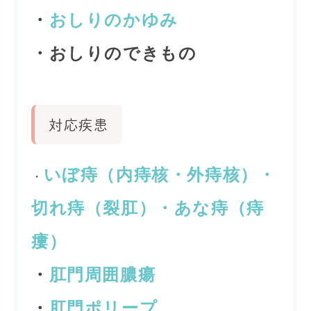
・
おしりのかゆみ
・おしりのできもの
対応疾患
いぼ痔（内痔核・外痔核）・
・
切れ痔（裂肛）・あな痔（痔
瘻）
・
肛門周囲膿瘍
・
肛門ポリープ