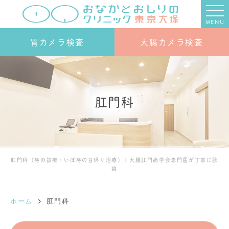
MENU
胃カメラ検査
大腸カメラ検査
肛門科
肛門科（痔の診療・いぼ痔の日帰り治療）｜大腸肛門病学会専門医が丁寧に診
察
ホーム
肛門科