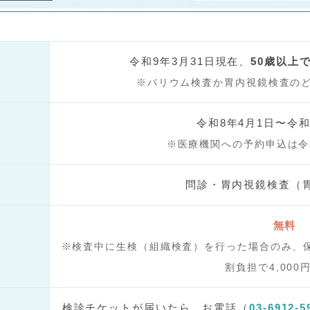
ト
令和9年3月31日現在、
50歳以上
※バリウム検査か胃内視鏡検査の
令和8年4月1日〜令和
※医療機関への予約申込は令
問診・胃内視鏡検査（
無料
※検査中に生検（組織検査）を行った場合のみ、
割負担で4,000
検診チケットが届いたら、お電話（
03-6912-5