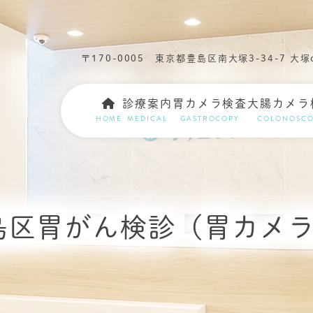
〒170-0005
東京都豊島区南大塚3-34-7 大塚c
診療案内
胃カメラ検査
大腸カメラ
HOME
MEDICAL
GASTROCOPY
COLONOSCO
島区胃がん検診（胃カメ