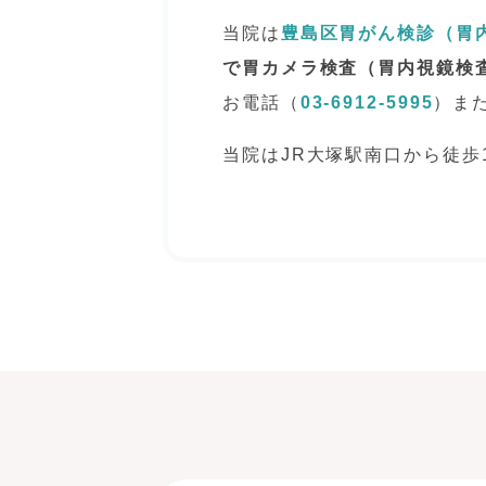
当院は
豊島区胃がん検診（胃
で胃カメラ検査（胃内視鏡検
お電話（
03-6912-5995
）ま
当院はJR大塚駅南口から徒