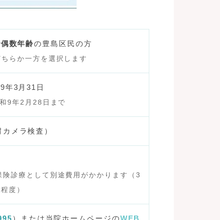
で偶数年齢
の豊島区民の方
どちらか一方を選択します
9年3月31日
和9年2月28日まで
胃カメラ検査）
保険診療として別途費用がかかります（3
円程度）
995
）または当院ホームページの
WEB