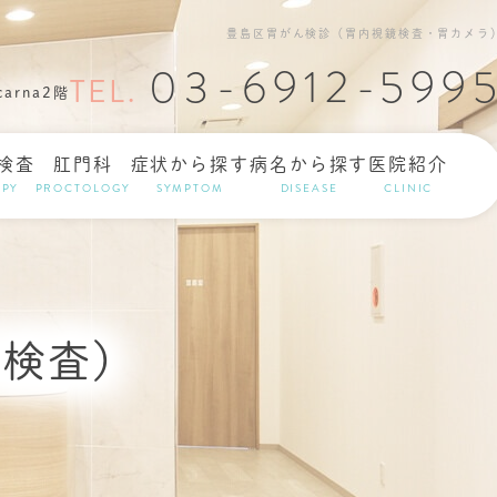
豊島区胃がん検診（胃内視鏡検査・胃カメラ
03-6912-599
arna2階
検査
肛門科
症状から探す
病名から探す
医院紹介
PY
PROCTOLOGY
SYMPTOM
DISEASE
CLINIC
ラ検査）