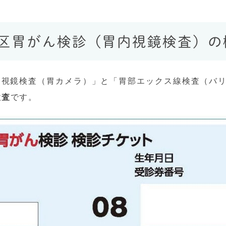
島区胃がん検診（胃内視鏡検査）の
内視鏡検査（胃カメラ）」と「胃部エックス線検査（バリ
検査
です。