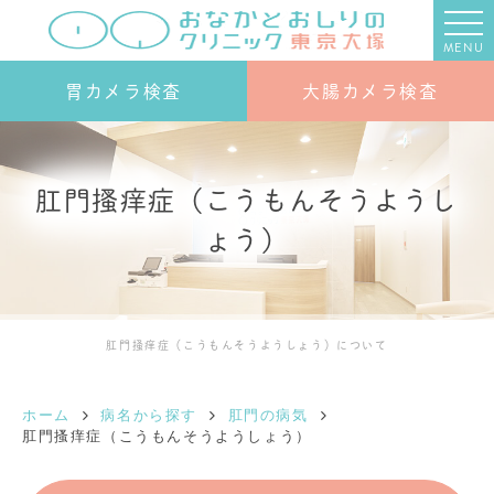
MENU
胃カメラ検査
大腸カメラ検査
肛門搔痒症（こうもんそうようし
ょう）
肛門掻痒症（こうもんそうようしょう）について
ホーム
病名から探す
肛門の病気
肛門搔痒症（こうもんそうようしょう）