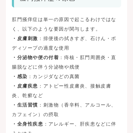
肛門掻痒症は単一の原因で起こるわけではな
く、以下のような要因が関与します。
・皮膚刺激
：排便後の拭きすぎ、石けん・ボ
ディソープの過度な使用
・分泌物や便の付着
：痔核・肛門周囲炎・直
腸脱などに伴う分泌物や残便
・感染
：カンジダなどの真菌
・皮膚疾患
：アトピー性皮膚炎、接触皮膚
炎、乾癬など
・生活習慣
：刺激物（香辛料、アルコール、
カフェイン）の摂取
・全身性疾患
：アレルギー、肝疾患などに伴