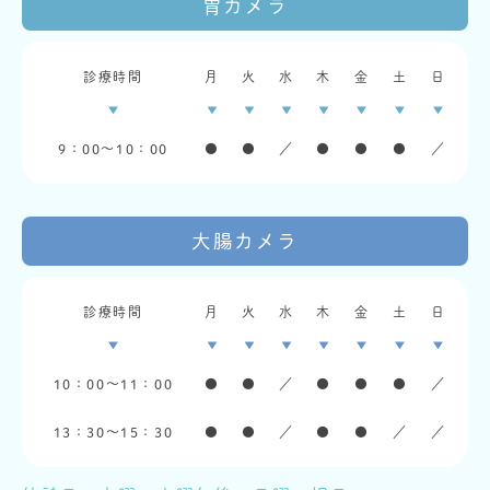
胃カメラ
診療時間
月
火
水
木
金
土
日
9：00〜10：00
●
●
／
●
●
●
／
大腸カメラ
診療時間
月
火
水
木
金
土
日
10：00〜11：00
●
●
／
●
●
●
／
13：30〜15：30
●
●
／
●
●
／
／