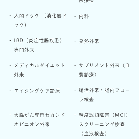
防接種
人間ドック （消化器ド
内科
ック）
IBD（炎症性腸疾患）
発熱外来
専門外来
メディカルダイエット
サプリメント外来（自
外来
費診療）
腸活外来：腸内フロー
エイジングケア診療
ラ検査
大腸がん専門セカンド
軽度認知障害（MCI）
オピニオン外来
スクリーニング検査
（血液検査）