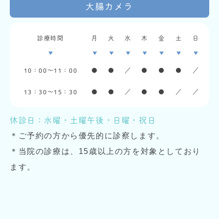
大腸カメラ
診療時間
月
火
水
木
金
土
日
10：00〜11：00
●
●
／
●
●
●
／
13：30〜15：30
●
●
／
●
●
／
／
休診日：水曜・土曜午後・日曜・祝日
＊ご予約の方から優先的に診察します。
＊当院の診療は、15歳以上の方を対象としており
ます。