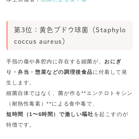
第3位：黄色ブドウ球菌（Staphylo
coccus aureus）
手指の傷や鼻腔内に存在する細菌が、
おにぎ
り・弁当・惣菜などの調理後食品
に付着して発
生します。
細菌自体ではなく、菌が作る**エンテロトキシン
（耐熱性毒素）**による食中毒で、
短時間（1〜6時間）で激しい嘔吐
を起こすのが
特徴です。