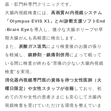
器・肛門科専門クリニックです。
大腸内視鏡検査には、
高画質AI内視鏡システム
「Olympus EVIS X1」とAI診断支援ソフトEnd
-Brain Eye
を導入し、微小な大腸ポリープや早
期大腸がんも高精度に検出します。
また、
炭酸ガス送気
により検査後のお腹の張り
を軽減し、
鎮静剤・鎮痛剤併用
によって眠って
いる間に検査が終わる“苦痛の少ない大腸内視鏡
検査”を実現。
消化器内視鏡専門医の資格を持つ女性医師（火
曜日限定）や女性スタッフが在籍
しており、初
めての方や女性の患者さまにも安心して大腸内
視鏡検査を受けていただける環境を整えていま