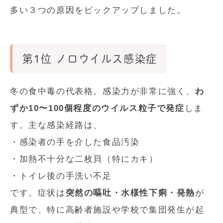
多い３つの原因をピックアップしました。
第1位 ノロウイルス感染症
冬の食中毒の代表格。感染力が非常に強く、
わ
ずか10〜100個程度のウイルス粒子で発症
しま
す。主な感染経路は、
・感染者の手を介した食品汚染
・加熱不十分な二枚貝（特にカキ）
・トイレ後の手洗い不足
です。症状は
突然の嘔吐・水様性下痢・発熱
が
典型で、特に高齢者施設や学校で集団発生が起