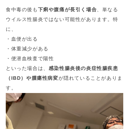
食中毒の後も
下痢や腹痛が長引く場合
、単なる
ウイルス性腸炎ではない可能性があります。特
に、
・血便が出る
・体重減少がある
・便潜血検査で陽性
といった場合は、
感染性腸炎後の炎症性腸疾患
（IBD）や腫瘍性病変
が隠れていることがありま
す。