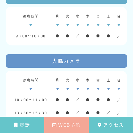
診療時間
月
火
水
木
金
土
日
9：00〜10：00
●
●
／
●
●
●
／
大腸カメラ
診療時間
月
火
水
木
金
土
日
10：00〜11：00
●
●
／
●
●
●
／
13：30〜15：30
●
●
／
●
●
／
／
電話
WEB予約
アクセス
休診日：水曜・土曜午後・日曜・祝日