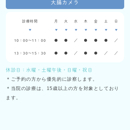
大腸カメラ
診療時間
月
火
水
木
金
土
日
10：00〜11：00
●
●
／
●
●
●
／
13：30〜15：30
●
●
／
●
●
／
／
休診日：水曜・土曜午後・日曜・祝日
＊ご予約の方から優先的に診察します。
＊当院の診療は、15歳以上の方を対象としており
ます。