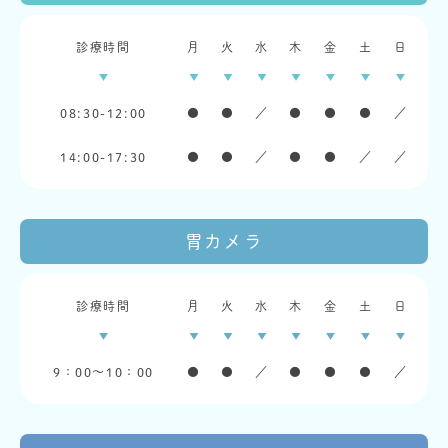
診療時間
月
火
水
木
金
土
日
08:30-12:00
●
●
／
●
●
●
／
14:00-17:30
●
●
／
●
●
／
／
胃カメラ
診療時間
月
火
水
木
金
土
日
9：00〜10：00
●
●
／
●
●
●
／