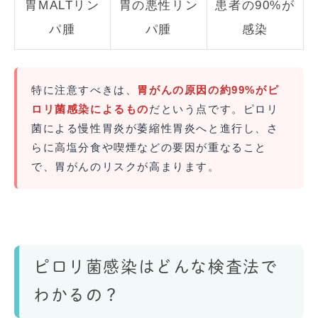
胃MALTリン
胃の悪性リン
患者の90%が
パ腫
パ腫
感染
特に注意すべきは、
胃がんの原因の約99%がピ
ロリ菌感染によるもの
だという点です。ピロリ
菌による慢性胃炎が萎縮性胃炎へと進行し、さ
らに高塩分食や喫煙などの要因が重なること
で、胃がんのリスクが高まります。
ピロリ菌感染はどんな検査法で
わかるの？