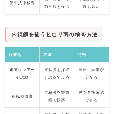
便中抗原検査
菌抗原を検出
度も高い
内視鏡を使うピロリ菌の検査方法
検査名
方法
特徴
迅速ウレアー
胃粘膜を採取
当日に結果が
ゼ試験
し試薬で反応
分かる
胃粘膜を顕微
菌を直接確認
組織鏡検査
鏡で観察
できる