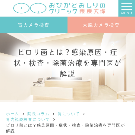
MENU
胃カメラ検査
大腸カメラ検査
ピロリ菌とは？感染原因・症
状・検査・除菌治療を専門医が
解説
ホーム
院長コラム
胃について
胃内視鏡検査について
ピロリ菌とは？感染原因・症状・検査・除菌治療を専門医が
解説