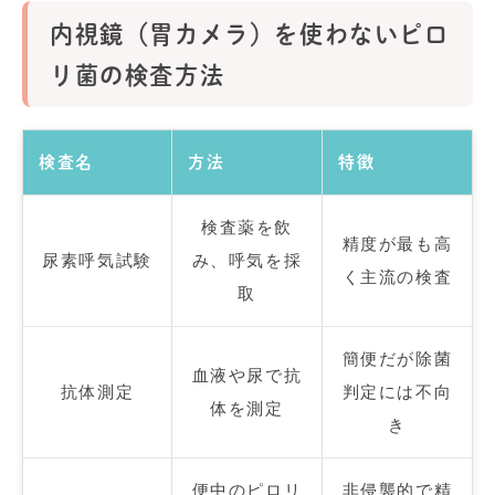
内視鏡（胃カメラ）を使わないピロ
リ菌の検査方法
検査名
方法
特徴
検査薬を飲
精度が最も高
尿素呼気試験
み、呼気を採
く主流の検査
取
簡便だが除菌
血液や尿で抗
抗体測定
判定には不向
体を測定
き
便中のピロリ
非侵襲的で精