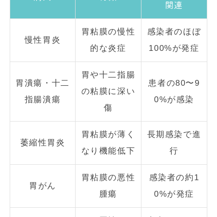
関連
胃粘膜の慢性
感染者のほぼ
慢性胃炎
的な炎症
100%が発症
胃や十二指腸
胃潰瘍・十二
患者の80〜9
の粘膜に深い
指腸潰瘍
0%が感染
傷
胃粘膜が薄く
長期感染で進
萎縮性胃炎
なり機能低下
行
胃粘膜の悪性
感染者の約1
胃がん
腫瘍
0%が発症