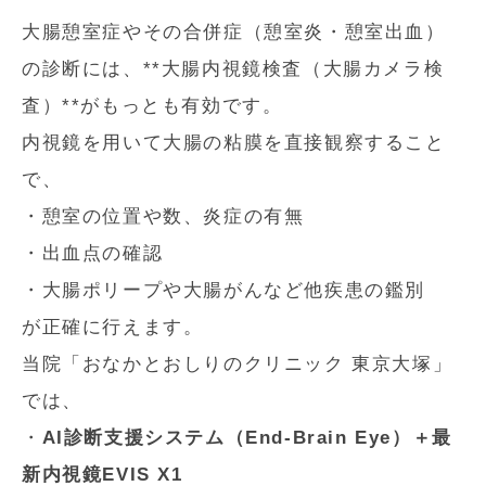
大腸憩室症やその合併症（憩室炎・憩室出血）
の診断には、**大腸内視鏡検査（大腸カメラ検
査）**がもっとも有効です。
内視鏡を用いて大腸の粘膜を直接観察すること
で、
・憩室の位置や数、炎症の有無
・出血点の確認
・大腸ポリープや大腸がんなど他疾患の鑑別
が正確に行えます。
当院「おなかとおしりのクリニック 東京大塚」
では、
・
AI診断支援システム（End-Brain Eye）＋最
新内視鏡EVIS X1