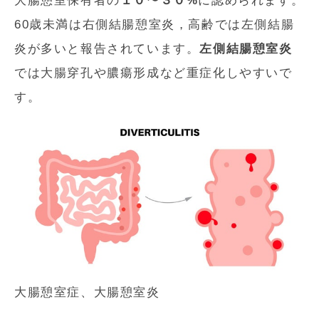
大腸憩室保有者の
１０〜３０%
に認められます。
60歳未満は右側結腸憩室炎，高齢では左側結腸
炎が多いと報告されています。
左側結腸憩室炎
では大腸穿孔や膿瘍形成など重症化しやすいで
す。
大腸憩室症、大腸憩室炎