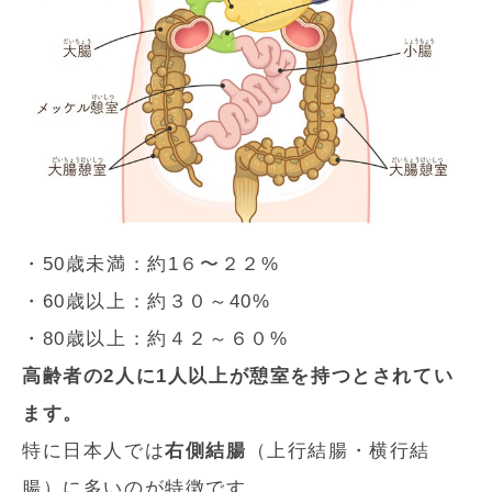
・50歳未満：約1６〜２２%
・60歳以上：約３０～40%
・80歳以上：約４２～６０%
高齢者の2人に1人以上が憩室を持つとされてい
ます。
特に日本人では
右側結腸
（上行結腸・横行結
腸）に多いのが特徴です。