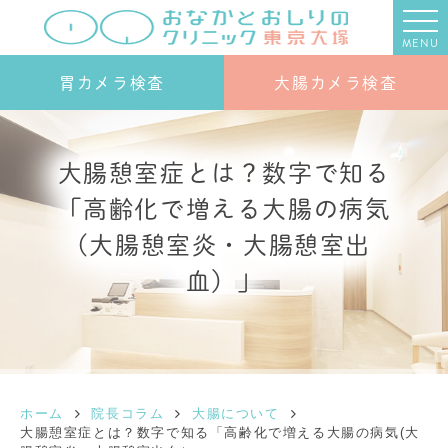
MENU
胃カメラ検査
大腸カメラ検査
大腸憩室症とは？数字で知る
「高齢化で増える大腸の病気
(大腸憩室炎・大腸憩室出
血）」
ホーム
院長コラム
大腸について
大腸憩室症とは？数字で知る「高齢化で増える大腸の病気(大