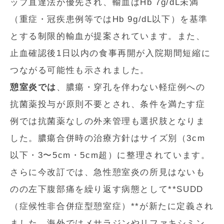
ップ直達法が優先され、輸血はHb 7g/dL未満
（重症・冠疾患例等ではHb 9g/dL以下）を基準
とする制限的輸血が提案されています。また、
止血確認後1日以内の食事再開が入院期間短縮に
つながる可能性も示されました。
憩室炎では
、膿瘍・穿孔を伴わない軽症例への
抗菌薬投与が原則不要とされ、条件を満たす症
例では抗菌薬なしの外来管理も選択肢となりま
した。膿瘍合併時の治療方針はサイズ別（3cm
以下・3〜5cm・5cm超）に整理されています。
さらに今改訂では、急性憩室炎の所見はないも
のの左下腹部痛を繰り返す病態として**SUDD
（症候性非合併症型憩室症）**が新たに定義され
ました。海外ではメサラジンやリファキシミン