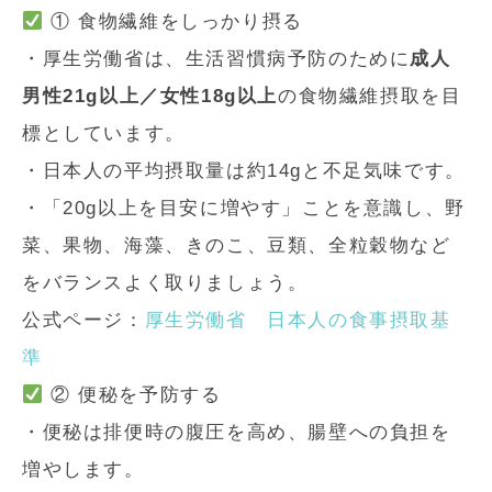
① 食物繊維をしっかり摂る
・厚生労働省は、生活習慣病予防のために
成人
男性21g以上／女性18g以上
の食物繊維摂取を目
標としています。
・日本人の平均摂取量は約14gと不足気味です。
・「20g以上を目安に増やす」ことを意識し、野
菜、果物、海藻、きのこ、豆類、全粒穀物など
をバランスよく取りましょう。
公式ページ：
厚生労働省 日本人の食事摂取基
準
② 便秘を予防する
・便秘は排便時の腹圧を高め、腸壁への負担を
増やします。