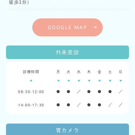
徒歩1分）
GOOGLE MAP
外来受診
診療時間
月
火
水
木
金
土
日
08:30-12:00
●
●
／
●
●
●
／
14:00-17:30
●
●
／
●
●
／
／
胃カメラ