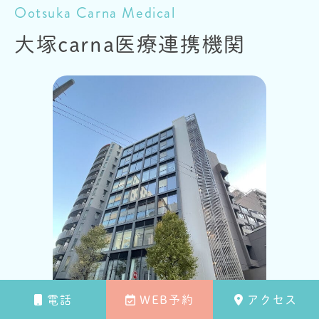
Ootsuka Carna Medical
大塚carna
医療連携機関
電話
WEB予約
アクセス