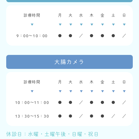
診療時間
月
火
水
木
金
土
日
9：00〜10：00
●
●
／
●
●
●
／
大腸カメラ
診療時間
月
火
水
木
金
土
日
10：00〜11：00
●
●
／
●
●
●
／
13：30〜15：30
●
●
／
●
●
／
／
休診日：水曜・土曜午後・日曜・祝日